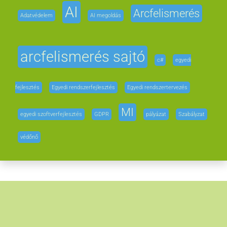
AI
Arcfelismerés
Adatvédelem
AI megoldás
arcfelismerés sajtó
c#
egyedi
fejlesztés
Egyedi rendszerfejlesztés
Egyedi rendszertervezés
MI
egyedi szoftverfejlesztés
GDPR
pályázat
Szabályzat
védőnő