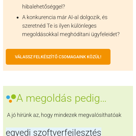
hibalehetőséggel?
A konkurencia már AI-al dolgozik, és
szeretnéd Te is ilyen különleges
megoldásokkal meghódítani ügyfeleidet?
VÁLASSZ FELKÉSZÍTŐ CSOMAGAINK KÖZÜL!
A megoldás pedig…
A jó hírünk az, hogy mindezek megvalósíthatóak
egyedi szoftverfejlesztés