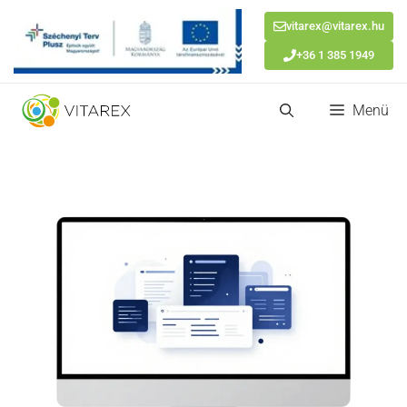
vitarex@vitarex.hu
+36 1 385 1949
Kilépés
Menü
a
tartalomba