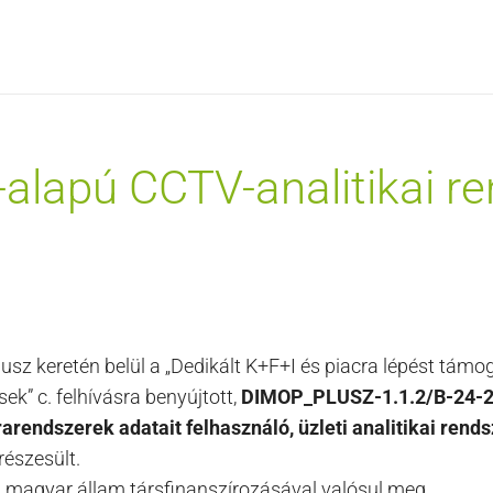
-alapú CCTV-analitikai re
sz keretén belül a „Dedikált K+F+I és piacra lépést támo
sek” c. felhívásra benyújtott,
DIMOP_PLUSZ-1.1.2/B-24-
rendszerek adatait felhasználó, üzleti analitikai rends
részesült.
a magyar állam társfinanszírozásával valósul meg.