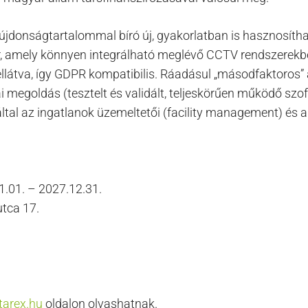
újdonságtartalommal bíró új, gyakorlatban is hasznosítha
r, amely könnyen integrálható meglévő CCTV rendszerekbe
 ellátva, így GDPR kompatibilis. Ráadásul „másodfaktoros”
 megoldás (tesztelt és validált, teljeskörűen működő szoft
al az ingatlanok üzemeltetői (facility management) és a „r
1.01. – 2027.12.31.
utca 17.
itarex.hu
oldalon olvashatnak.