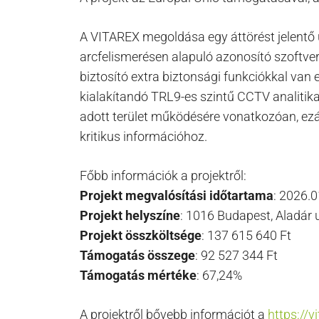
A VITAREX megoldása egy áttörést jelentő 
arcfelismerésen alapuló azonosító szoftve
biztosító extra biztonsági funkciókkal van
kialakítandó TRL9-es szintű CCTV analitikai
adott terület működésére vonatkozóan, ezált
kritikus információhoz.
Főbb információk a projektről:
Projekt megvalósítási időtartama
: 2026.0
Projekt helyszíne
: 1016 Budapest, Aladár 
Projekt összköltsége
: 137 615 640 Ft
Támogatás összege
: 92 527 344 Ft
Támogatás mértéke
: 67,24%
A projektről bővebb információt a
https://v