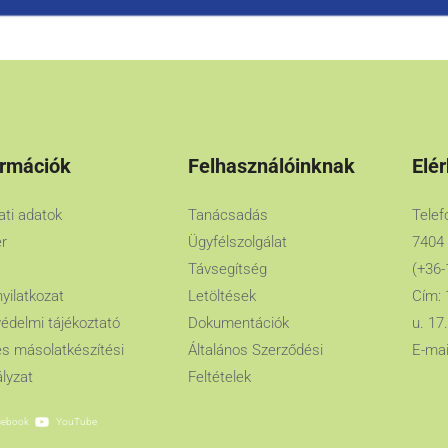
ormációk
Felhasználóinknak
Elé
lati adatok
Tanácsadás
Telef
er
Ügyfélszolgálat
7404
Távsegítség
(+36-
nyilatkozat
Letöltések
Cím: 
édelmi tájékoztató
Dokumentációk
u. 17.
es másolatkészítési
Általános Szerződési
E-mai
lyzat
Feltételek
cebook
YouTube