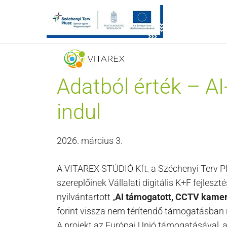
Kilépés
a
tartalomba
Adatból érték – AI
indul
2026. március 3.
A VITAREX STÚDIÓ Kft. a Széchenyi Terv Plu
szereplőinek Vállalati digitális K+F fejleszté
nyilvántartott „
AI támogatott, CCTV kamera
forint vissza nem térítendő támogatásban 
A projekt az Európai Unió támogatásával, 