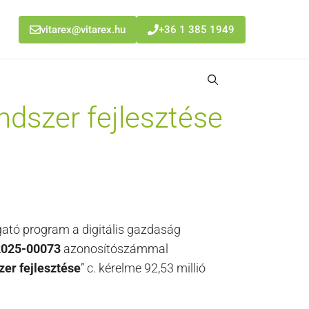
vitarex@vitarex.hu
+36 1 385 1949
ndszer fejlesztése
gató program a digitális gazdaság
2025-00073
azonosítószámmal
zer fejlesztése
” c. kérelme 92,53 millió