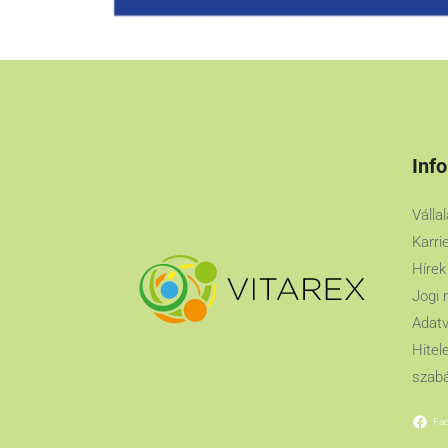
Inf
Válla
Karri
Hírek
Jogi 
Adatv
Hitel
szabá
Fa