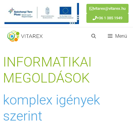
vitarex@vitarex.hu
+36 1 385 1949
Kilépés
Menü
a
tartalomba
INFORMATIKAI
MEGOLDÁSOK
komplex igények
szerint