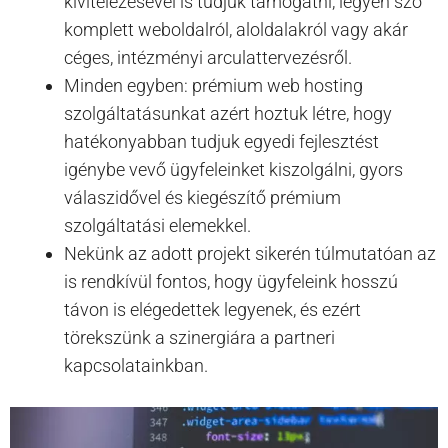
kivitelezésével is tudjuk támogatni, legyen szó
komplett weboldalról, aloldalakról vagy akár
céges, intézményi arculattervezésről.
Minden egyben: prémium web hosting
szolgáltatásunkat azért hoztuk létre, hogy
hatékonyabban tudjuk egyedi fejlesztést
igénybe vevő ügyfeleinket kiszolgálni, gyors
válaszidővel és kiegészítő prémium
szolgáltatási elemekkel.
Nekünk az adott projekt sikerén túlmutatóan az
is rendkívül fontos, hogy ügyfeleink hosszú
távon is elégedettek legyenek, és ezért
törekszünk a szinergiára a partneri
kapcsolatainkban.