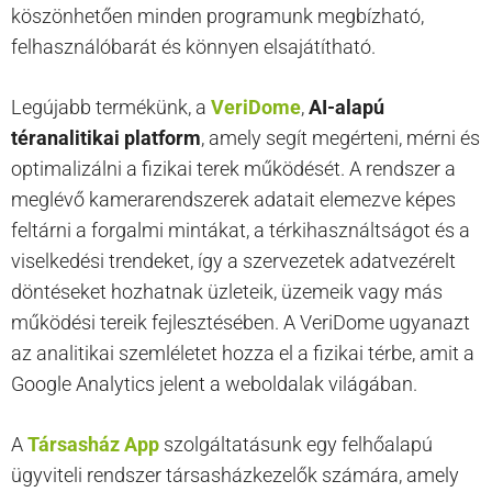
köszönhetően minden programunk megbízható,
felhasználóbarát és könnyen elsajátítható.
Legújabb termékünk, a
VeriDome
,
AI-alapú
téranalitikai platform
, amely segít megérteni, mérni és
optimalizálni a fizikai terek működését. A rendszer a
meglévő kamerarendszerek adatait elemezve képes
feltárni a forgalmi mintákat, a térkihasználtságot és a
viselkedési trendeket, így a szervezetek adatvezérelt
döntéseket hozhatnak üzleteik, üzemeik vagy más
működési tereik fejlesztésében. A VeriDome ugyanazt
az analitikai szemléletet hozza el a fizikai térbe, amit a
Google Analytics jelent a weboldalak világában.
A
Társasház App
szolgáltatásunk egy felhőalapú
ügyviteli rendszer társasházkezelők számára, amely