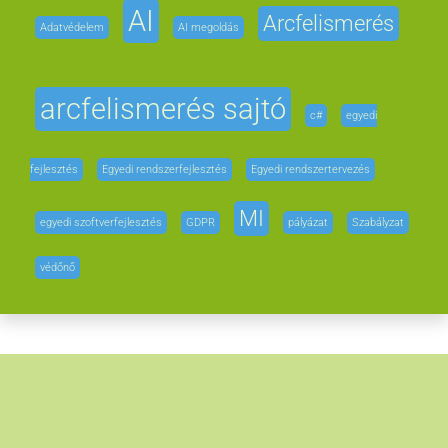
AI
Arcfelismerés
Adatvédelem
AI megoldás
arcfelismerés sajtó
c#
egyedi
fejlesztés
Egyedi rendszerfejlesztés
Egyedi rendszertervezés
MI
egyedi szoftverfejlesztés
GDPR
pályázat
Szabályzat
védőnő