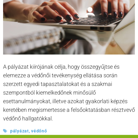
A pályázat kiírójának célja, hogy összegyűjtse és
elemezze a védőnői tevékenység ellátása során
szerzett egyedi tapasztalatokat és a szakmai
szempontból kiemelkedőnek minősülő
esettanulmányokat, illetve azokat gyakorlati képzés
keretében megismertesse a felsőoktatásban résztvevő
védőnő hallgatókkal.
Címkék
pályázat
,
védőnő