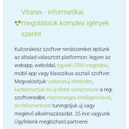
Vitarex - informatikai
megoldások komplex igények
szerint
Kulcsrakész szoftver rendszereket építünk
az általad választott platformon: legyen az
webapp, weboldal,
egyedi CRM megoldás
,
mobil app vagy klasszikus asztali szoftver.
Megvalósítjuk
vadonatúj ötleteidet
,
karbantartjuk és új életet varázsolunk
a régi
szoftvereidbe,
mesterséges intelligenciával
,
arcfelismeréssel
tuningoljuk új vagy
meglévő alkalmazásaidat. 25 éve vagyunk
Ügyfeleink megbízható partnerei.