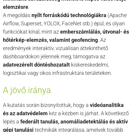
elemzésre
.
A megoldás
nyílt forráskódú technológiákra
(Apache
Airflow, Superset, YOLOX, FaceNet stb.) épül, és olyan
funkciókat kínál, mint az
emberszámlálás, útvonal- és
hőtérkép-elemzés, valamint geofencing
. Az
eredmények interaktív, vizuálisan áttekinthető
dashboardokon jelennek meg, támogatva az
adatvezérelt döntéshozatalt
kiskereskedelmi,
logisztikai vagy okos infrastruktúra területeken.
A jövő iránya
A kutatás során bizonyítottuk, hogy a
videóanalitika
és az adatvédelem
kéz a kézben is járhat. A következő
lépés a
federált tanulás, anomáliadetektálás és aktív
gépi tanulási
technikák integrálása, amelyek tovább