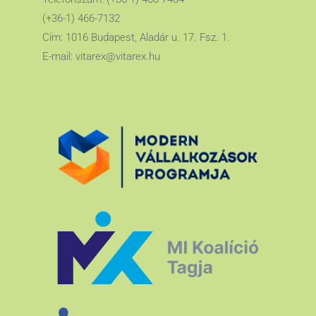
(+36-1) 466-7132
Cím: 1016 Budapest, Aladár u. 17. Fsz. 1.
E-mail:
vitarex@vitarex.hu