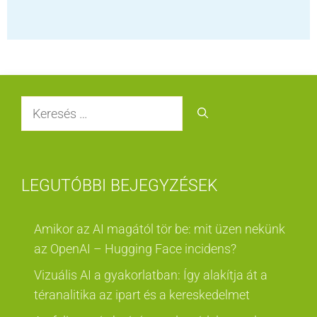
Keresés:
LEGUTÓBBI BEJEGYZÉSEK
Amikor az AI magától tör be: mit üzen nekünk
az OpenAI – Hugging Face incidens?
Vizuális AI a gyakorlatban: Így alakítja át a
téranalitika az ipart és a kereskedelmet