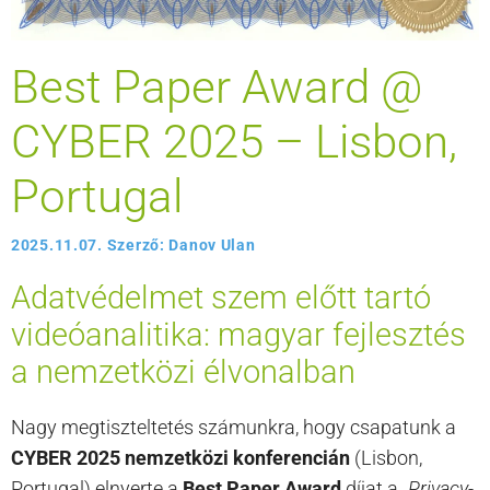
Best Paper Award @
CYBER 2025 – Lisbon,
Portugal
2025.11.07.
Szerző:
Danov Ulan
Adatvédelmet szem előtt tartó
videóanalitika: magyar fejlesztés
a nemzetközi élvonalban
Nagy megtiszteltetés számunkra, hogy csapatunk a
CYBER 2025 nemzetközi konferencián
(Lisbon,
Portugal) elnyerte a
Best Paper Award
díjat a
„Privacy-