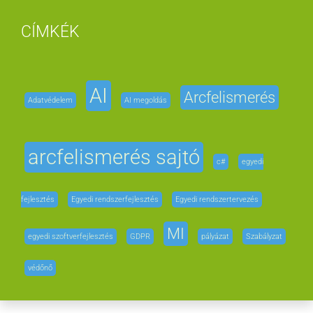
CÍMKÉK
AI
Arcfelismerés
Adatvédelem
AI megoldás
arcfelismerés sajtó
c#
egyedi
fejlesztés
Egyedi rendszerfejlesztés
Egyedi rendszertervezés
MI
egyedi szoftverfejlesztés
GDPR
pályázat
Szabályzat
védőnő