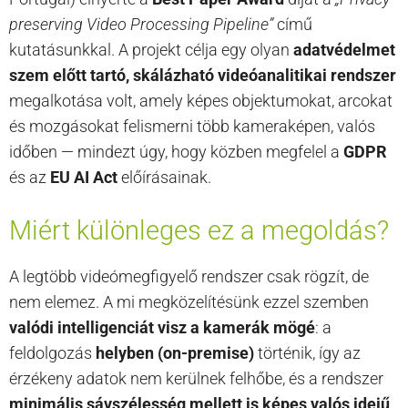
preserving Video Processing Pipeline”
című
kutatásunkkal. A projekt célja egy olyan
adatvédelmet
szem előtt tartó, skálázható videóanalitikai rendszer
megalkotása volt, amely képes objektumokat, arcokat
és mozgásokat felismerni több kameraképen, valós
időben — mindezt úgy, hogy közben megfelel a
GDPR
és az
EU AI Act
előírásainak.
Miért különleges ez a megoldás?
A legtöbb videómegfigyelő rendszer csak rögzít, de
nem elemez. A mi megközelítésünk ezzel szemben
valódi intelligenciát visz a kamerák mögé
: a
feldolgozás
helyben (on-premise)
történik, így az
érzékeny adatok nem kerülnek felhőbe, és a rendszer
minimális sávszélesség mellett is képes valós idejű