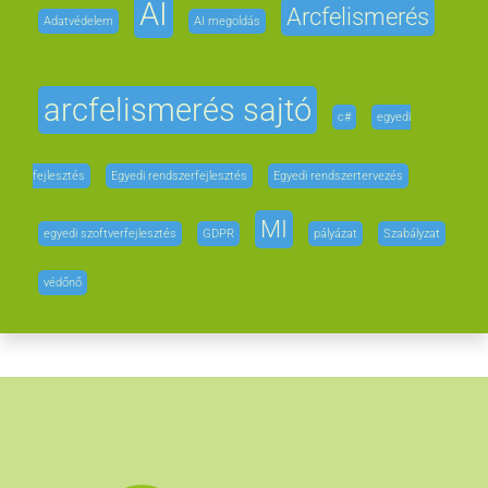
AI
Arcfelismerés
Adatvédelem
AI megoldás
arcfelismerés sajtó
c#
egyedi
fejlesztés
Egyedi rendszerfejlesztés
Egyedi rendszertervezés
MI
egyedi szoftverfejlesztés
GDPR
pályázat
Szabályzat
védőnő