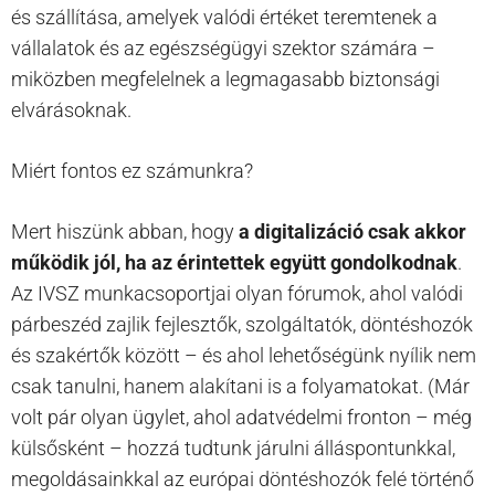
és szállítása, amelyek valódi értéket teremtenek a
vállalatok és az egészségügyi szektor számára –
miközben megfelelnek a legmagasabb biztonsági
elvárásoknak.
Miért fontos ez számunkra?
Mert hiszünk abban, hogy
a digitalizáció csak akkor
működik jól, ha az érintettek együtt gondolkodnak
.
Az IVSZ munkacsoportjai olyan fórumok, ahol valódi
párbeszéd zajlik fejlesztők, szolgáltatók, döntéshozók
és szakértők között – és ahol lehetőségünk nyílik nem
csak tanulni, hanem alakítani is a folyamatokat. (Már
volt pár olyan ügylet, ahol adatvédelmi fronton – még
külsősként – hozzá tudtunk járulni álláspontunkkal,
megoldásainkkal az európai döntéshozók felé történő