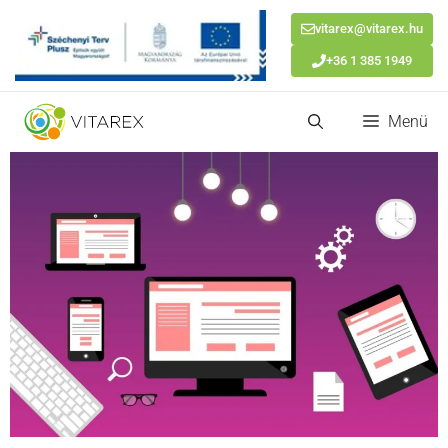
vitarex@vitarex.hu
+36 1 385 1949
Kilépés
Menü
a
tartalomba