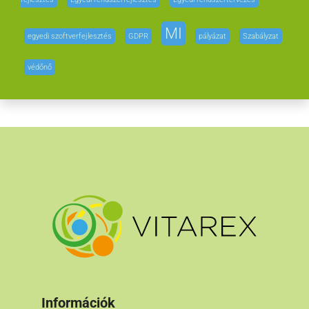
MI
egyedi szoftverfejlesztés
GDPR
pályázat
Szabályzat
védőnő
Információk