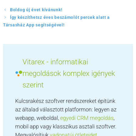
Boldog új évet kívánunk!
Így készíthetsz éves beszámolót percek alatt a
Társasház App segítségével!
Vitarex - informatikai
megoldások komplex igények
szerint
Kulcsrakész szoftver rendszereket építünk
az általad választott platformon: legyen az
webapp, weboldal,
egyedi CRM megoldás
,
mobil app vagy klasszikus asztali szoftver.
Megvalósítjuk
vadonatúj ötleteidet
,