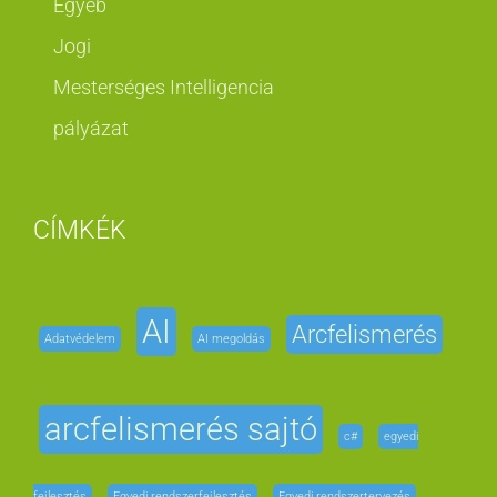
Egyéb
Jogi
Mesterséges Intelligencia
pályázat
CÍMKÉK
AI
Arcfelismerés
Adatvédelem
AI megoldás
arcfelismerés sajtó
c#
egyedi
fejlesztés
Egyedi rendszerfejlesztés
Egyedi rendszertervezés