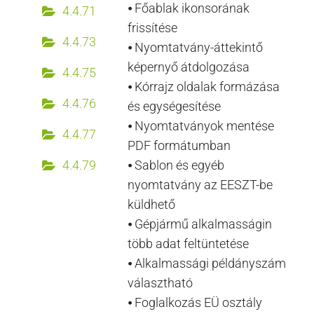
⦁ Főablak ikonsorának
4.4.71
frissítése
4.4.73
⦁ Nyomtatvány-áttekintő
képernyő átdolgozása
4.4.75
⦁ Kórrajz oldalak formázása
4.4.76
és egységesítése
⦁ Nyomtatványok mentése
4.4.77
PDF formátumban
4.4.79
⦁ Sablon és egyéb
nyomtatvány az EESZT-be
küldhető
⦁ Gépjármű alkalmasságin
több adat feltüntetése
⦁ Alkalmassági példányszám
választható
⦁ Foglalkozás EÜ osztály