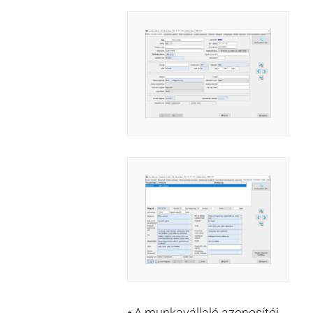
⦁ A munkavállaló azonosítói