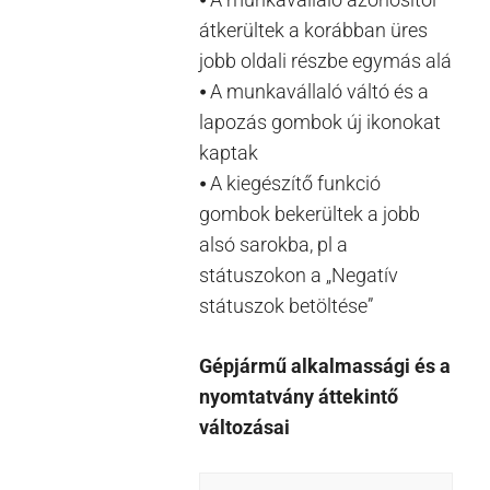
átkerültek a korábban üres
jobb oldali részbe egymás alá
⦁ A munkavállaló váltó és a
lapozás gombok új ikonokat
kaptak
⦁ A kiegészítő funkció
gombok bekerültek a jobb
alsó sarokba, pl a
státuszokon a „Negatív
státuszok betöltése”
Gépjármű alkalmassági és a
nyomtatvány áttekintő
változásai