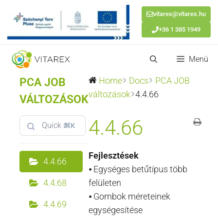
vitarex@vitarex.hu
+36 1 385 1949
Kilépés
Menü
a
tartalomba
PCA JOB
Home
Docs
PCA JOB
változások
4.4.66
VÁLTOZÁSOK
4.4.66
⌘K
Fejlesztések
4.4.66
⦁ Egységes betűtípus több
4.4.68
felületen
⦁ Gombok méreteinek
4.4.69
egységesítése