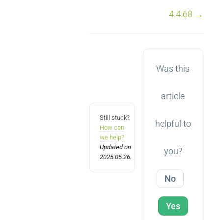
Doc
4.4.68 →
navigation
Was this
article
Still stuck?
helpful to
How can
we help?
Updated on
you?
2025.05.26.
No
Yes