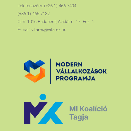
Telefonszám: (+36-1) 466-7404
(+36-1) 466-7132
Cím: 1016 Budapest, Aladár u. 17. Fsz. 1.
E-mail:
vitarex@vitarex.hu