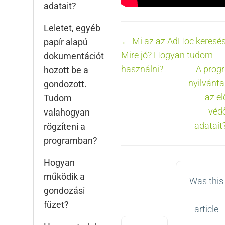
adatait?
Leletet, egyéb
Doc
← Mi az az AdHoc keresé
papír alapú
Mire jó? Hogyan tudom
dokumentációt
navigation
használni?
A prog
hozott be a
nyilvánta
gondozott.
az e
Tudom
véd
valahogyan
adatait
rögzíteni a
programban?
Hogyan
működik a
Was this
gondozási
füzet?
article