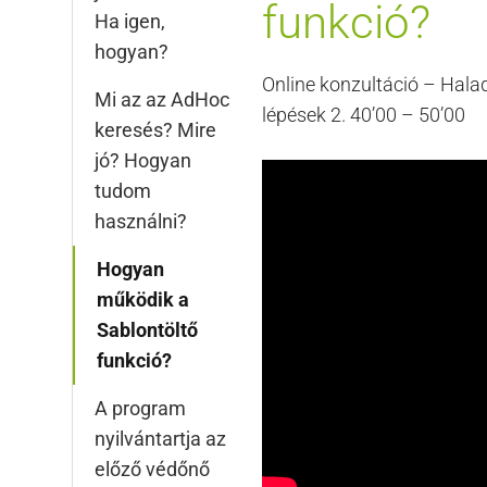
funkció?
Ha igen,
hogyan?
Online konzultáció – Hala
Mi az az AdHoc
lépések 2. 40’00 – 50’00
keresés? Mire
jó? Hogyan
tudom
használni?
Hogyan
működik a
Sablontöltő
funkció?
A program
nyilvántartja az
előző védőnő