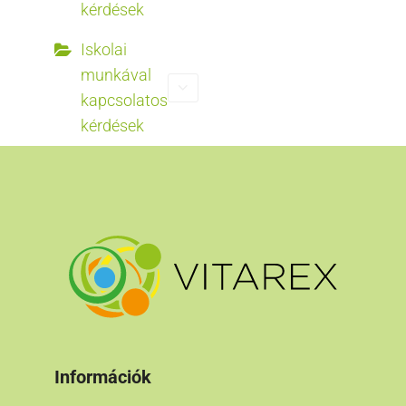
kérdések
Iskolai
munkával
kapcsolatos
kérdések
Információk