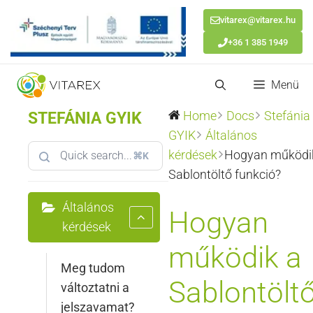
vitarex@vitarex.hu
+36 1 385 1949
Kilépés
Menü
a
tartalomba
STEFÁNIA GYIK
Home
Docs
Stefánia
GYIK
Általános
kérdések
Hogyan működi
⌘K
Sablontöltő funkció?
Általános
Hogyan
kérdések
működik a
Meg tudom
Sablontölt
változtatni a
jelszavamat?