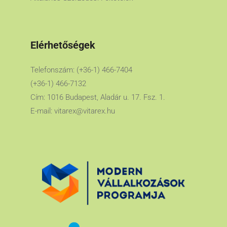
Elérhetőségek
Telefonszám: (+36-1) 466-7404
(+36-1) 466-7132
Cím: 1016 Budapest, Aladár u. 17. Fsz. 1.
E-mail:
vitarex@vitarex.hu