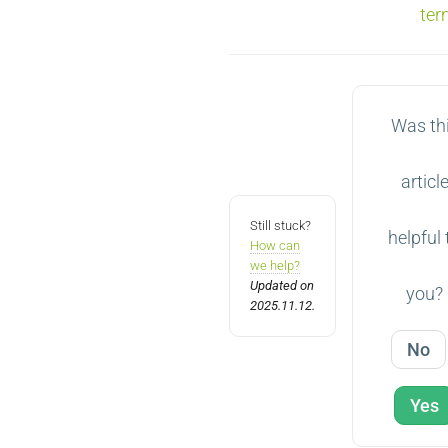
te
Was th
articl
Still stuck?
helpful 
How can
we help?
Updated on
you?
2025.11.12.
No
Yes