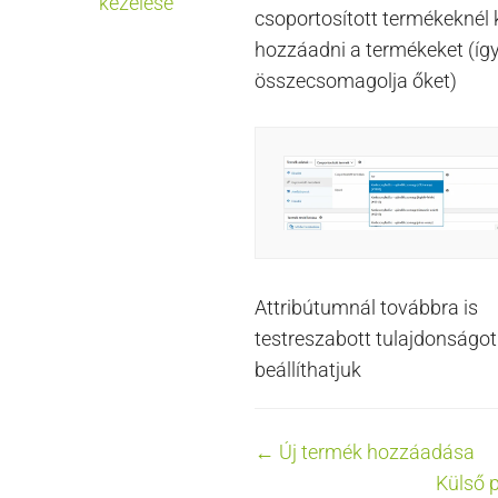
kezelése
csoportosított termékeknél k
hozzáadni a termékeket (íg
összecsomagolja őket)
Attribútumnál továbbra is
testreszabott tulajdonságot
beállíthatjuk
Doc
← Új termék hozzáadása
Külső 
navigation