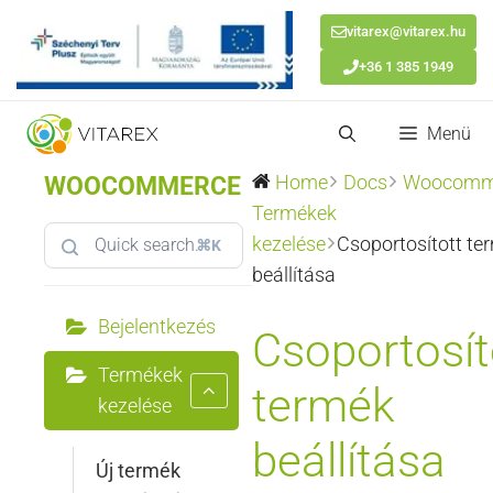
vitarex@vitarex.hu
+36 1 385 1949
Kilépés
Menü
a
tartalomba
WOOCOMMERCE
Home
Docs
Woocomm
Termékek
kezelése
Csoportosított te
⌘K
beállítása
Bejelentkezés
Csoportosít
Termékek
termék
kezelése
beállítása
Új termék