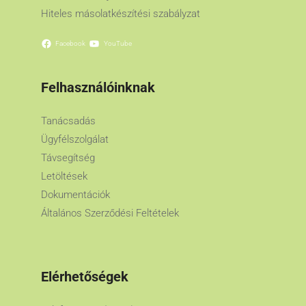
Hiteles másolatkészítési szabályzat
Facebook
YouTube
Felhasználóinknak
Tanácsadás
Ügyfélszolgálat
Távsegítség
Letöltések
Dokumentációk
Általános Szerződési Feltételek
Elérhetőségek