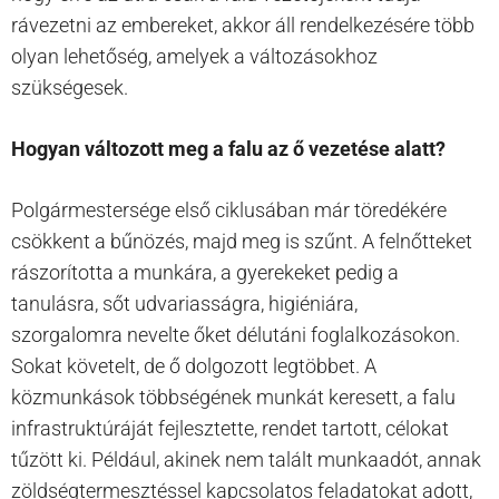
rávezetni az embereket, akkor áll rendelkezésére több
olyan lehetőség, amelyek a változásokhoz
szükségesek.
Hogyan változott meg a falu az ő vezetése alatt?
Polgármestersége első ciklusában már töredékére
csökkent a bűnözés, majd meg is szűnt. A felnőtteket
rászorította a munkára, a gyerekeket pedig a
tanulásra, sőt udvariasságra, higiéniára,
szorgalomra nevelte őket délutáni foglalkozásokon.
Sokat követelt, de ő dolgozott legtöbbet. A
közmunkások többségének munkát keresett, a falu
infrastruktúráját fejlesztette, rendet tartott, célokat
tűzött ki. Például, akinek nem talált munkaadót, annak
zöldségtermesztéssel kapcsolatos feladatokat adott,