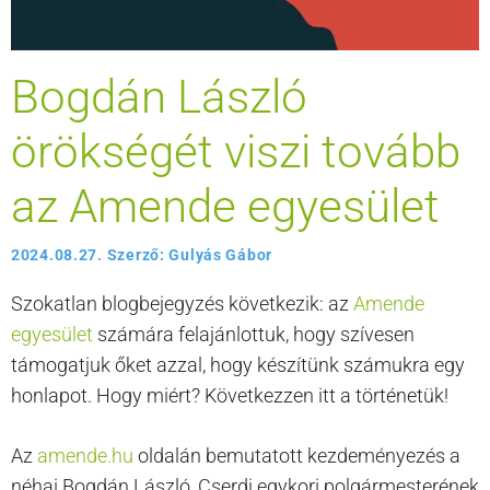
Bogdán László
örökségét viszi tovább
az Amende egyesület
2024.08.27.
Szerző:
Gulyás Gábor
Szokatlan blogbejegyzés következik: az
Amende
egyesület
számára felajánlottuk, hogy szívesen
támogatjuk őket azzal, hogy készítünk számukra egy
honlapot. Hogy miért? Következzen itt a történetük!
Az
amende.hu
oldalán bemutatott kezdeményezés a
néhai Bogdán László, Cserdi egykori polgármesterének