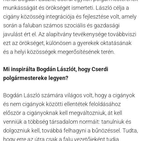
munkásságát és örökségét ismerteti. László célja a
cigány közösség integrációja és fejlesztése volt, amely
során a faluban számos szociális és gazdasági
javulást ért el. Az alapítvány tevékenysége továbbviszi
ezt az örökséget, különösen a gyerekek oktatásának
és a helyi közösségek megerősítésének terén.
Mi inspirálta Bogdán Lászlót, hogy Cserdi
polgármestereke legyen?
Bogdán László számára világos volt, hogy a cigányok
és nem cigányok közötti ellentétek feloldásához
először a cigányoknak kell megváltozniuk, át kell
venniük a többség társadalom normáit: tanulniuk és
dolgozniuk kell, továbbá felhagyni a bűnözéssel. Tudta,
hogy erre az útra csak a falu vezetőjeként tudja