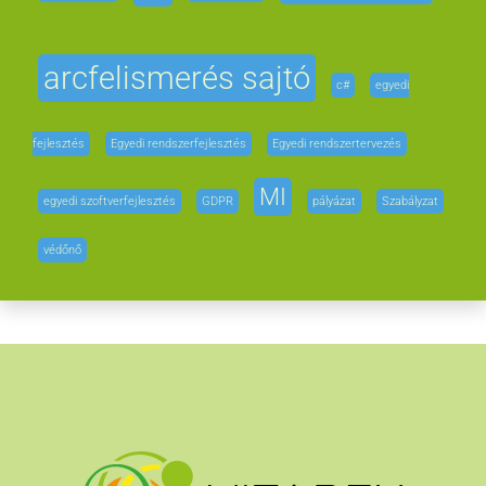
arcfelismerés sajtó
c#
egyedi
fejlesztés
Egyedi rendszerfejlesztés
Egyedi rendszertervezés
MI
egyedi szoftverfejlesztés
GDPR
pályázat
Szabályzat
védőnő