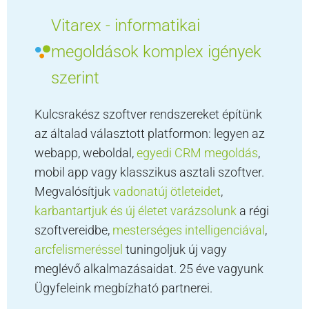
Vitarex - informatikai
megoldások komplex igények
szerint
Kulcsrakész szoftver rendszereket építünk
az általad választott platformon: legyen az
webapp, weboldal,
egyedi CRM megoldás
,
mobil app vagy klasszikus asztali szoftver.
Megvalósítjuk
vadonatúj ötleteidet
,
karbantartjuk és új életet varázsolunk
a régi
szoftvereidbe,
mesterséges intelligenciával
,
arcfelismeréssel
tuningoljuk új vagy
meglévő alkalmazásaidat. 25 éve vagyunk
Ügyfeleink megbízható partnerei.