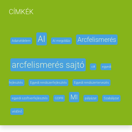
CÍMKÉK
AI
Arcfelismerés
Adatvédelem
AI megoldás
arcfelismerés sajtó
c#
egyedi
fejlesztés
Egyedi rendszerfejlesztés
Egyedi rendszertervezés
MI
egyedi szoftverfejlesztés
GDPR
pályázat
Szabályzat
védőnő