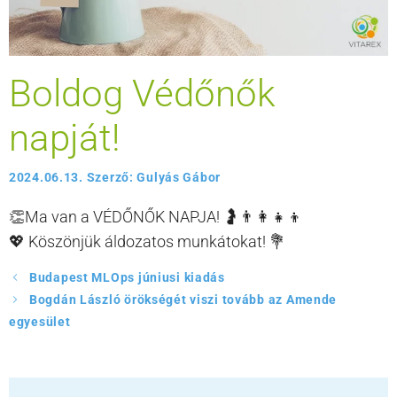
Boldog Védőnők
napját!
2024.06.13.
Szerző:
Gulyás Gábor
👏Ma van a VÉDŐNŐK NAPJA! 🤰👨‍👩‍👧‍👦
💖 Köszönjük áldozatos munkátokat! 💐
Budapest MLOps júniusi kiadás
Bogdán László örökségét viszi tovább az Amende
egyesület