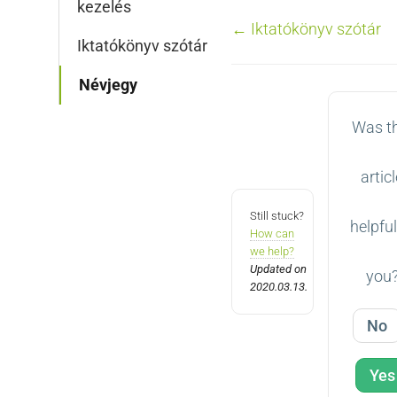
kezelés
Doc
← Iktatókönyv szótár
Iktatókönyv szótár
navigation
Névjegy
Was t
artic
Still stuck?
helpful
How can
we help?
Updated on
you
2020.03.13.
No
Yes