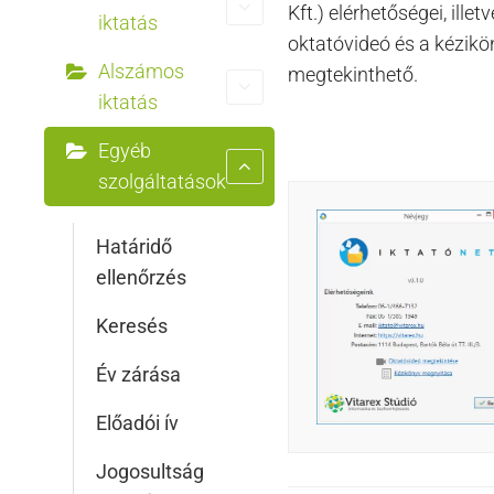
Kft.) elérhetőségei, illet
iktatás
oktatóvideó és a kézikö
Alszámos
megtekinthető.
iktatás
Egyéb
szolgáltatások
Határidő
ellenőrzés
Keresés
Év zárása
Előadói ív
Jogosultság