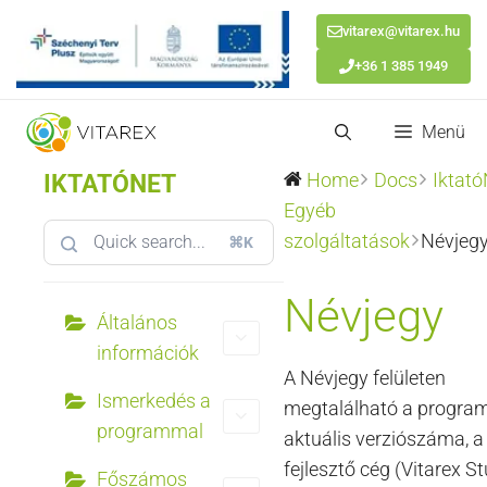
vitarex@vitarex.hu
+36 1 385 1949
Kilépés
Menü
a
tartalomba
IKTATÓNET
Home
Docs
Iktat
Egyéb
szolgáltatások
Névjeg
⌘K
Névjegy
Általános
információk
A Névjegy felületen
Ismerkedés a
megtalálható a progra
programmal
aktuális verziószáma, a
fejlesztő cég (Vitarex S
Főszámos