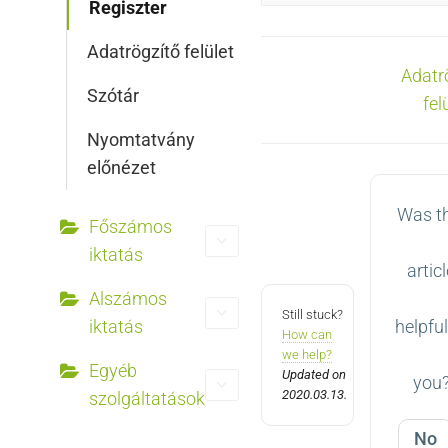
Regiszter
Adatrögzítő felület
Doc
Adatr
Szótár
fel
navigation
Nyomtatvány
előnézet
Was t
Főszámos
iktatás
artic
Alszámos
Still stuck?
iktatás
helpful
How can
we help?
Egyéb
Updated on
you
2020.03.13.
szolgáltatások
No