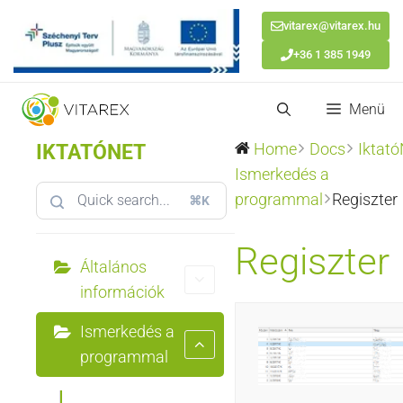
vitarex@vitarex.hu
+36 1 385 1949
Kilépés
Menü
a
tartalomba
IKTATÓNET
Home
Docs
Iktat
Ismerkedés a
programmal
Regiszter
⌘K
Regiszter
Általános
információk
Ismerkedés a
programmal