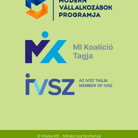
© Vitarex Kft. - Minden jog fenntartva!