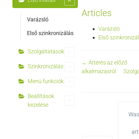
Articles
Varázsló
Varázsló
Első szinkronizálás
Első szinkronizá
Szolgáltatások
Doc
← Áttérés az előző
Szinkronizálás
alkalmazásról
Szolg
navigation
Menü funkciók
Beállítások
kezelése
Was
art