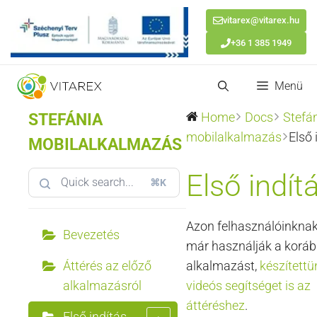
vitarex@vitarex.hu
+36 1 385 1949
Kilépés
Menü
a
tartalomba
STEFÁNIA
Home
Docs
Stefá
mobilalkalmazás
Első 
MOBILALKALMAZÁS
Első indít
⌘K
Azon felhasználóinknak
Bevezetés
már használják a koráb
Áttérés az előző
alkalmazást,
készítettü
alkalmazásról
videós segítséget is az
áttéréshez
.
Első indítás