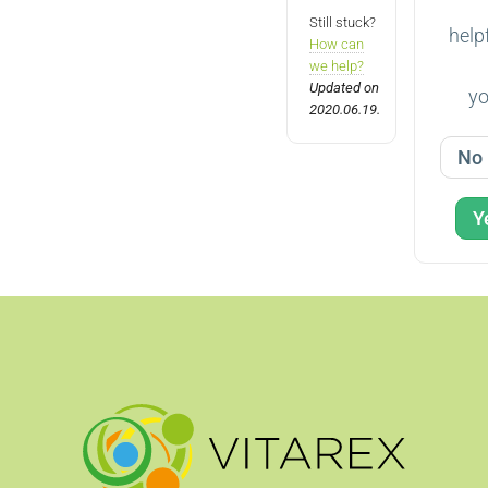
Still stuck?
help
How can
we help?
Updated on
y
2020.06.19.
No
Y