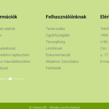
ormációk
Felhasználóinknak
Elé
lati adatok
Tanácsadás
Telef
er
Ügyfélszolgálat
7404
Távsegítség
(+36-
nyilatkozat
Letöltések
Cím: 
édelmi tájékoztató
Dokumentációk
u. 17.
es másolatkészítési
Általános Szerződési
E-mai
lyzat
Feltételek
cebook
YouTube
© Vitarex Kft. - Minden jog fenntartva!