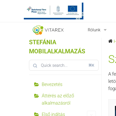
Kilépés
Rólunk
a
tartalomba
STEFÁNIA
MOBILALKALMAZÁS
S
⌘K
A f
let
Bevezetés
fog
Áttérés az előző
alkalmazásról
Első indítás