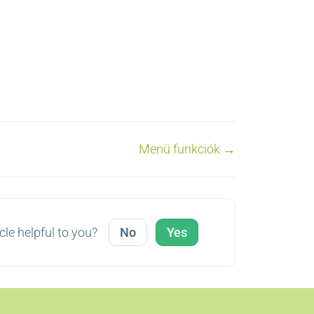
Menü funkciók →
cle helpful to you?
No
Yes