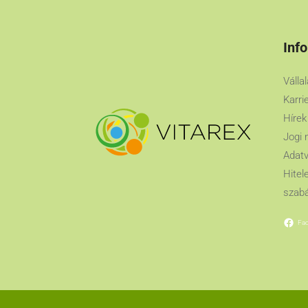
Inf
Válla
Karri
Hírek
Jogi 
Adatv
Hitel
szabá
Fa