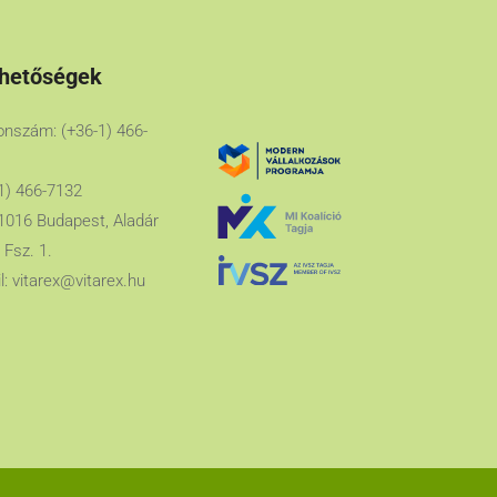
rhetőségek
onszám: (+36-1) 466-
1) 466-7132
1016 Budapest, Aladár
 Fsz. 1.
l:
vitarex@vitarex.hu