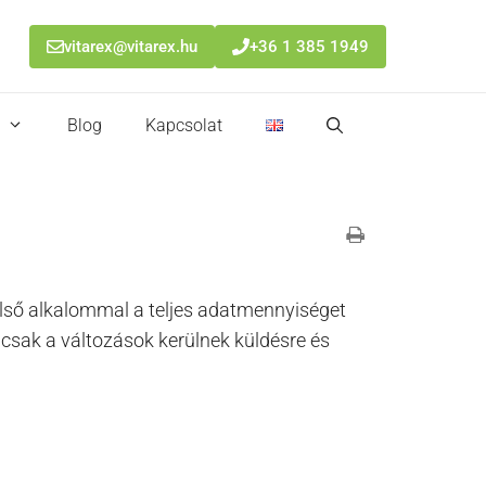
vitarex@vitarex.hu
+36 1 385 1949
Blog
Kapcsolat
 Első alkalommal a teljes adatmennyiséget
 csak a változások kerülnek küldésre és