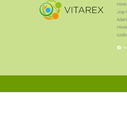
Hírek
Jogi 
Adatv
Hitel
szabá
Fa