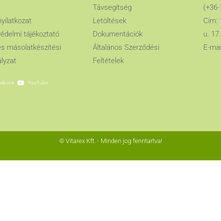
Távsegítség
(+36-
nyilatkozat
Letöltések
Cím: 
édelmi tájékoztató
Dokumentációk
u. 17.
es másolatkészítési
Általános Szerződési
E-mai
lyzat
Feltételek
cebook
YouTube
© Vitarex Kft. - Minden jog fenntartva!