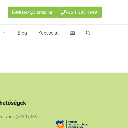
vitarex@vitarex.hu
+36 1 385 1949
Blog
Kapcsolat
rhetőségek
onszám: (+36-1) 466-