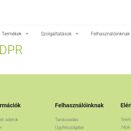
Termékek
Szolgáltatások
Felhasználóinknak
GDPR
ormációk
Felhasználóinknak
Elé
lati adatok
Tanácsadás
Telef
er
Ügyfélszolgálat
7404