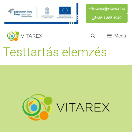
vitarex@vitarex.hu
+36 1 385 1949
Kilépés
Menü
a
tartalomba
Testtartás elemzés