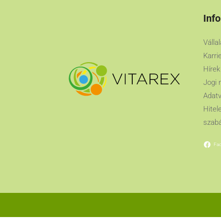
Inf
Válla
Karri
Hírek
Jogi 
Adatv
Hitel
szabá
Fa