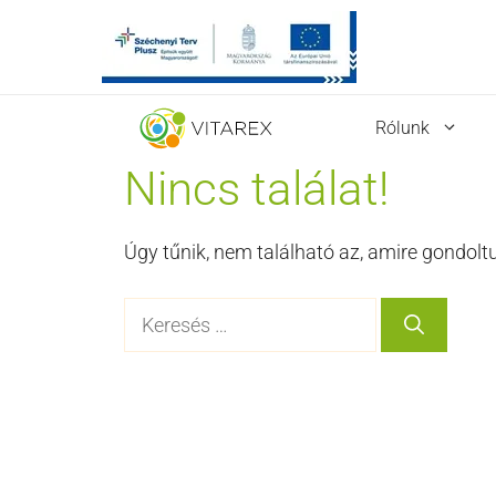
Kilépés
Rólunk
a
tartalomba
Nincs találat!
Úgy tűnik, nem található az, amire gondoltu
Keresés: