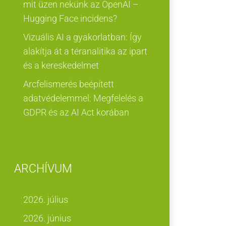
mit üzen nekünk az OpenAI –
Hugging Face incidens?
Vizuális AI a gyakorlatban: Így
alakítja át a téranalitika az ipart
és a kereskedelmet
Arcfelismerés beépített
adatvédelemmel: Megfelelés a
GDPR és az AI Act korában
ARCHÍVUM
2026. július
2026. június