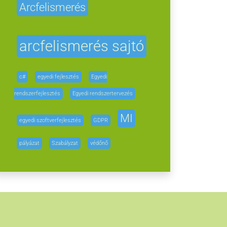
Arcfelismerés
arcfelismerés sajtó
c#
egyedi fejlesztés
Egyedi
rendszerfejlesztés
Egyedi rendszertervezés
MI
egyedi szoftverfejlesztés
GDPR
pályázat
Szabályzat
védőnő