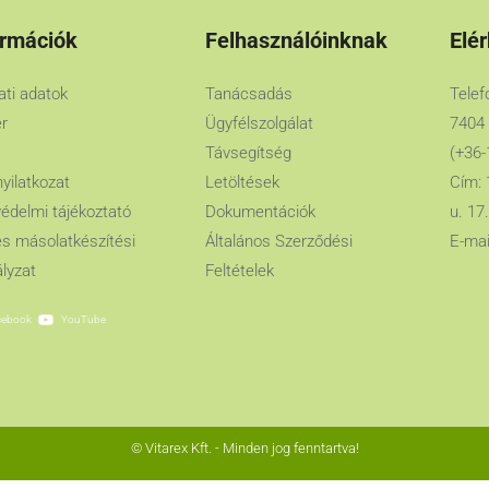
ormációk
Felhasználóinknak
Elé
lati adatok
Tanácsadás
Telef
er
Ügyfélszolgálat
7404
Távsegítség
(+36-
nyilatkozat
Letöltések
Cím: 
édelmi tájékoztató
Dokumentációk
u. 17.
es másolatkészítési
Általános Szerződési
E-mai
lyzat
Feltételek
cebook
YouTube
© Vitarex Kft. - Minden jog fenntartva!