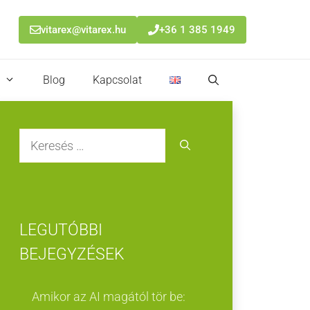
vitarex@vitarex.hu
+36 1 385 1949
Blog
Kapcsolat
Keresés:
LEGUTÓBBI
BEJEGYZÉSEK
Amikor az AI magától tör be: