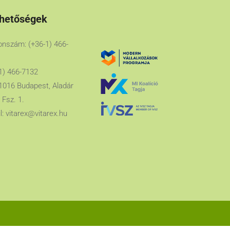
rhetőségek
onszám: (+36-1) 466-
1) 466-7132
1016 Budapest, Aladár
 Fsz. 1.
l:
vitarex@vitarex.hu