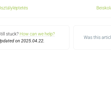
oc
sztályléptetés
Beiskol
vigation
till stuck?
How can we help?
Was this artic
pdated on 2025.04.22.