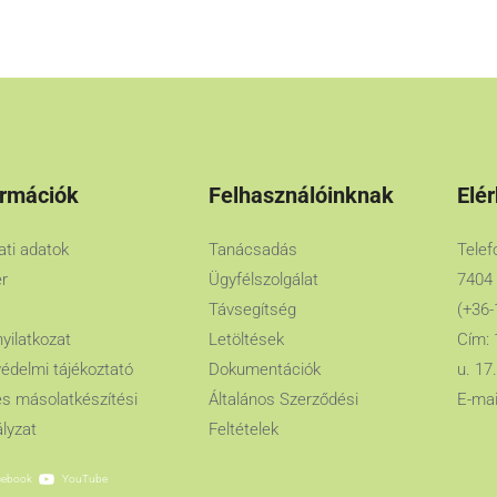
ormációk
Felhasználóinknak
Elé
lati adatok
Tanácsadás
Telef
er
Ügyfélszolgálat
7404
Távsegítség
(+36-
nyilatkozat
Letöltések
Cím: 
édelmi tájékoztató
Dokumentációk
u. 17.
es másolatkészítési
Általános Szerződési
E-mai
lyzat
Feltételek
cebook
YouTube