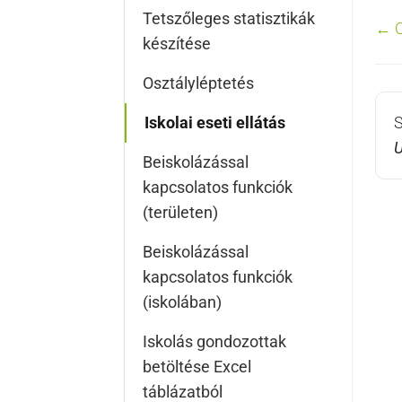
Tetszőleges statisztikák
D
← O
készítése
na
Osztályléptetés
Iskolai eseti ellátás
S
U
Beiskolázással
kapcsolatos funkciók
(területen)
Beiskolázással
kapcsolatos funkciók
(iskolában)
Iskolás gondozottak
betöltése Excel
táblázatból