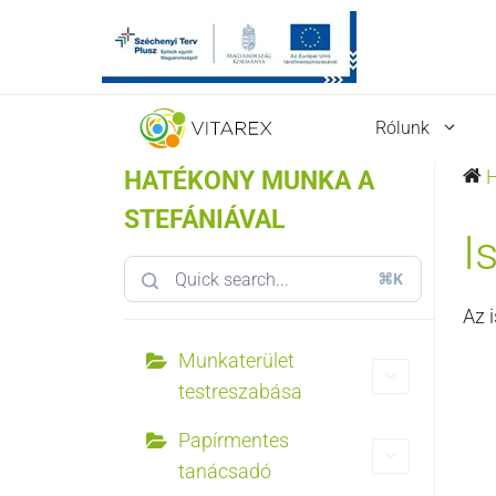
Kilépés
Rólunk
a
tartalomba
HATÉKONY MUNKA A
STEFÁNIÁVAL
I
⌘K
Az 
Munkaterület
testreszabása
Papírmentes
tanácsadó