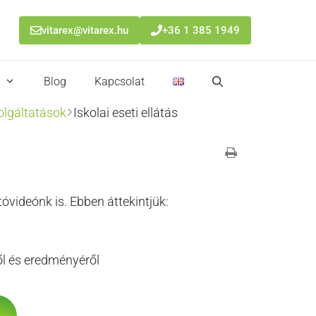
vitarex@vitarex.hu
+36 1 385 1949
Blog
Kapcsolat
lgáltatások
Iskolai eseti ellátás
óvideónk is. Ebben áttekintjük:
ől és eredményéről