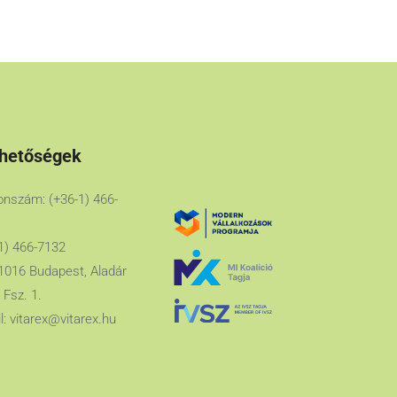
rhetőségek
onszám: (+36-1) 466-
1) 466-7132
1016 Budapest, Aladár
 Fsz. 1.
l:
vitarex@vitarex.hu