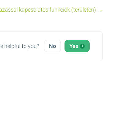
ázással kapcsolatos funkciók (területen) →
le helpful to you?
No
Yes
1