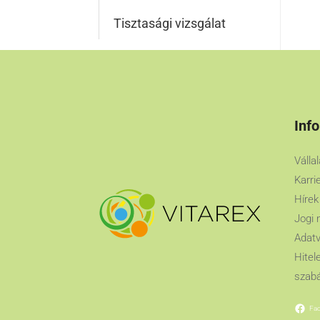
Tisztasági vizsgálat
Inf
Válla
Karri
Hírek
Jogi 
Adatv
Hitel
szabá
Fa