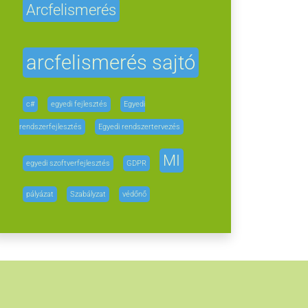
Arcfelismerés
arcfelismerés sajtó
c#
egyedi fejlesztés
Egyedi
rendszerfejlesztés
Egyedi rendszertervezés
MI
egyedi szoftverfejlesztés
GDPR
pályázat
Szabályzat
védőnő