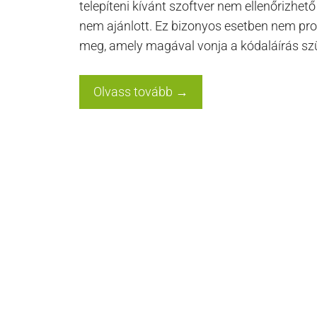
telepíteni kívánt szoftver nem ellenőrizhető
nem ajánlott. Ez bizonyos esetben nem pr
meg, amely magával vonja a kódaláírás s
Olvass tovább →