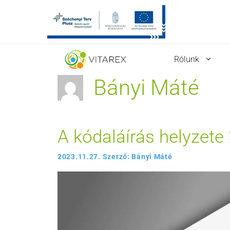
Kilépés
Rólunk
a
tartalomba
Bányi Máté
A kódaláírás helyzet
2023.11.27.
Szerző:
Bányi Máté