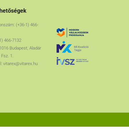
rhetőségek
onszám: (+36-1) 466-
1) 466-7132
1016 Budapest, Aladár
 Fsz. 1.
l:
vitarex@vitarex.hu