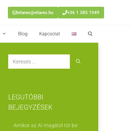
vitarex@vitarex.hu
+36 1 385 1949
Blog
Kapcsolat
Keresés:
LEGUTÓBBI
BEJEGYZÉSEK
Amikor az AI magától tör be: