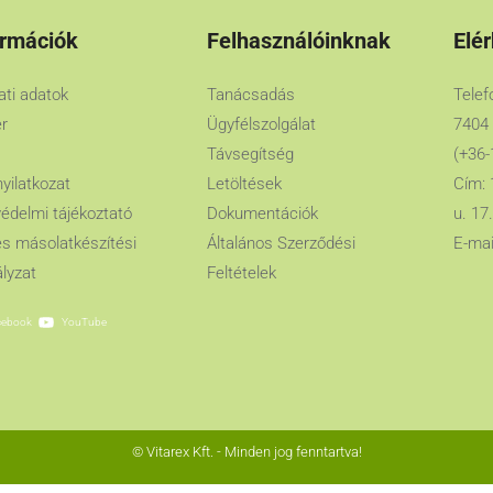
ormációk
Felhasználóinknak
Elé
lati adatok
Tanácsadás
Telef
er
Ügyfélszolgálat
7404
Távsegítség
(+36-
nyilatkozat
Letöltések
Cím: 
édelmi tájékoztató
Dokumentációk
u. 17.
es másolatkészítési
Általános Szerződési
E-mai
lyzat
Feltételek
cebook
YouTube
© Vitarex Kft. - Minden jog fenntartva!