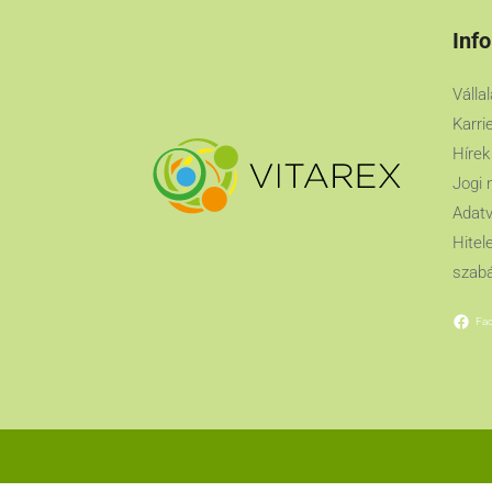
Inf
Válla
Karri
Hírek
Jogi 
Adatv
Hitel
szabá
Fa