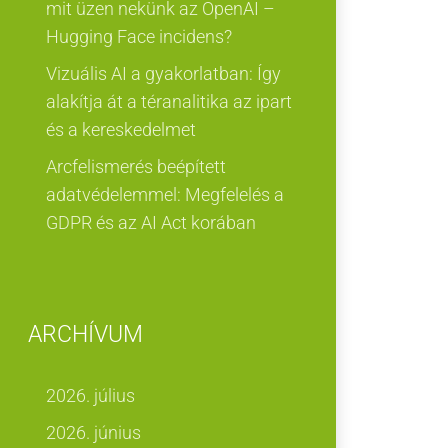
mit üzen nekünk az OpenAI –
Hugging Face incidens?
Vizuális AI a gyakorlatban: Így
alakítja át a téranalitika az ipart
és a kereskedelmet
Arcfelismerés beépített
adatvédelemmel: Megfelelés a
GDPR és az AI Act korában
ARCHÍVUM
2026. július
2026. június