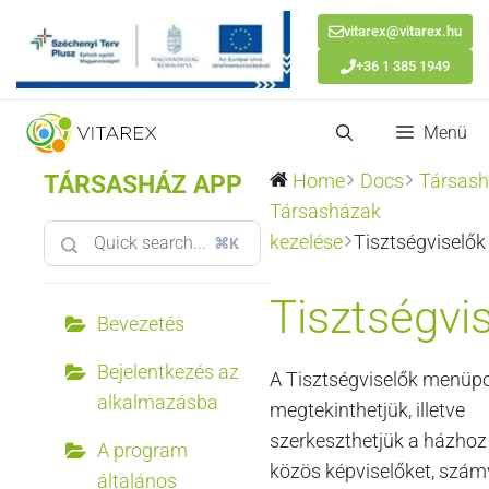
vitarex@vitarex.hu
+36 1 385 1949
Kilépés
Menü
a
tartalomba
TÁRSASHÁZ APP
Home
Docs
Társash
Társasházak
kezelése
Tisztségviselők
⌘K
Tisztségvi
Bevezetés
Bejelentkezés az
A Tisztségviselők menüp
alkalmazásba
megtekinthetjük, illetve
szerkeszthetjük a házhoz
A program
közös képviselőket, szám
általános