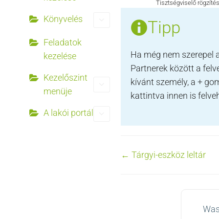
Tisztségviselő rögzíté
Könyvelés
Tipp
Feladatok
Ha még nem szerepel 
kezelése
Partnerek között a felv
Kezelőszint
kívánt személy, a + go
menüje
kattintva innen is felve
A lakói portál
Doc
← Tárgyi-eszköz leltár
navigation
Was