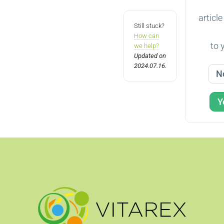
article
Still stuck?
How can
to 
we help?
Updated on
2024.07.16.
N
Y