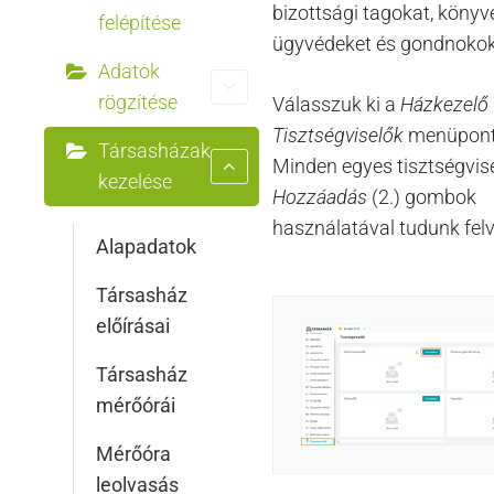
bizottsági tagokat, könyve
felépítése
ügyvédeket és gondnokok
Adatok
rögzítése
Válasszuk ki a
Házkezelő
Tisztségviselők
menüpontj
Társasházak
Minden egyes tisztségvise
kezelése
Hozzáadás
(2.) gombok
használatával tudunk felv
Alapadatok
Társasház
előírásai
Társasház
mérőórái
Mérőóra
leolvasás