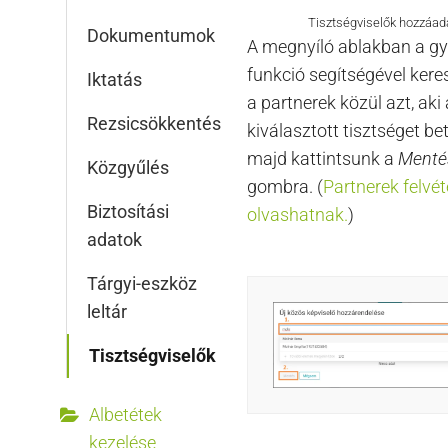
Tisztségviselők hozzáa
Dokumentumok
A megnyíló ablakban a g
funkció segítségével ker
Iktatás
a partnerek közül azt, aki 
Rezsicsökkentés
kiválasztott tisztséget betö
majd kattintsunk a
Ment
Közgyűlés
gombra. (
Partnerek felvéte
Biztosítási
olvashatnak.
)
adatok
Tárgyi-eszköz
leltár
Tisztségviselők
Albetétek
kezelése