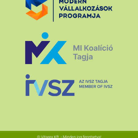
© Vitarex Kft. - Minden jog fenntartva!