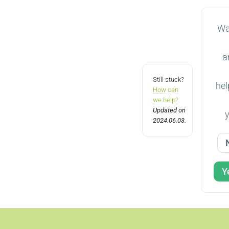
Wa
a
Still stuck?
hel
How can
we help?
Updated on
2024.06.03.
Y