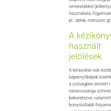
ismeretekkel (billenty
használata, fogalmak
pl.: ablak, menüsor, g
A kéziköny
használt
jelölések
A leírásokat sok eset
képernyőképek kíséri
a szövegben érintett 
narancssárga színne
bekeretezve, valamint
bonyolultabb folyam