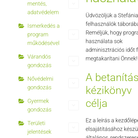
mentés,
adatvédelem
Üdvözöljük a Stefáni
felhasználók táboráb
Ismerkedés a
Reméljük, hogy prog
program
használata sok
működésével
adminisztrációs időt 
Várandós
megtakarítani Önnek!
gondozás
A betanítás
Nővédelmi
gondozás
kézikönyv
célja
Gyermek
gondozás
Ez a leírás a kezdőlé
Területi
elsajátításához készül
jelentések
általános, rendszeres