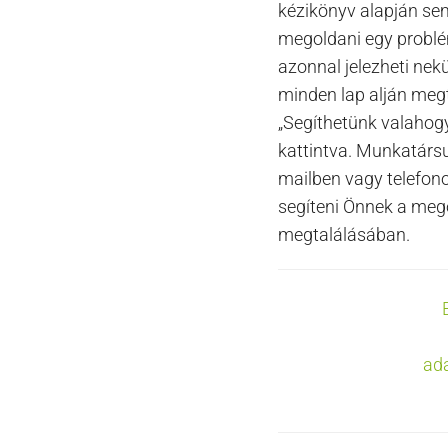
kézikönyv alapján sem
megoldani egy problé
azonnal jelezheti nek
minden lap alján meg
„Segíthetünk valahogy
kattintva. Munkatárs
mailben vagy telefon
segíteni Önnek a meg
megtalálásában.
Doc
navigation
ad