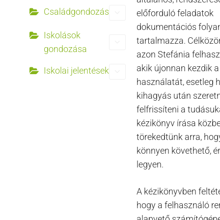
Családgondozás
előforduló feladatok
dokumentációs folya
Iskolások
tartalmazza. Célköz
gondozása
azon Stefánia felhasz
akik újonnan kezdik 
Iskolai jelentések
használatát, esetleg
kihagyás után szeret
felfrissíteni a tudásuk
kézikönyv írása közb
törekedtünk arra, hog
könnyen követhető, é
legyen.
A kézikönyvben feltét
hogy a felhasználó re
alapvető számítógép