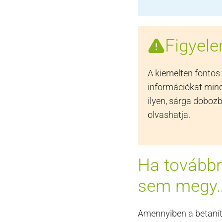
Figyele
A kiemelten fontos
információkat mind
ilyen, sárga doboz
olvashatja.
Ha tovább
sem megy
Amennyiben a betanít