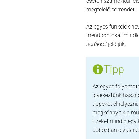
esetén számokkal jelö
megfelelő sorrendet.
Az egyes funkciók nev
menüpontokat mindi
betűkkel
jelöljük.
Tipp
Az egyes folyamat
igyekeztünk haszn
tippeket elhelyezni
megkönnyítik a mu
Ezeket mindig egy 
dobozban olvashat