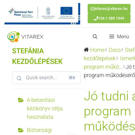
vitarex@vitarex.hu
+36 1 385 1949
Kilépés
Menü
a
tartalomba
STEFÁNIA
Home
Docs
Stef
kezdőlépések
Ismer
KEZDŐLÉPÉSEK
program műkö...
Jó 
program működésérő
⌘K
Jó tudni 
A betanítási
program
kézikönyv célja,
használata
működés
Biztonsági