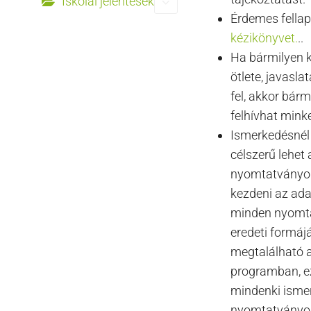
Iskolai jelentések
Érdemes fella
kézikönyvet.
..
Ha bármilyen k
ötlete, javasla
fel, akkor bárm
felhívhat minke
Ismerkedésné
célszerű lehet 
nyomtatványo
kezdeni az adat
minden nyomt
eredeti formáj
megtalálható 
programban, e
mindenki ismer
nyomtatványo