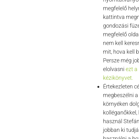
megfelelő hely
kattintva megn
gondozási füz
megfelelő oldal
nem kell keres
mit, hova kell b
Persze még jo
elolvasni
ezt a
kézikönyvet.
Értekezleten c
megbeszélni a
környéken dol
kolléganőkkel, 
használ Stefáni
jobban ki tudj
használni a h