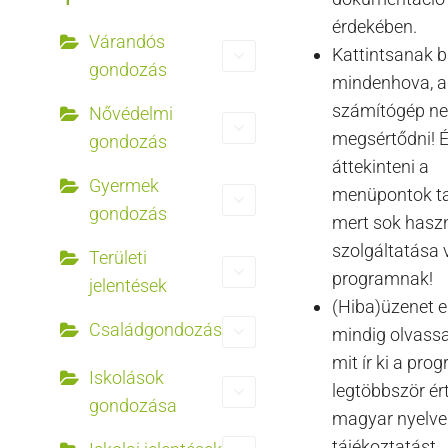
érdekében.
Várandós
Kattintsanak b
gondozás
mindenhova, a
számítógép n
Nővédelmi
megsértődni! 
gondozás
áttekinteni a
Gyermek
menüpontok ta
gondozás
mert sok hasz
szolgáltatása 
Területi
programnak!
jelentések
(Hiba)üzenet 
Családgondozás
mindig olvassa
mit ír ki a pro
Iskolások
legtöbbször ér
gondozása
magyar nyelve
tájékoztatást.