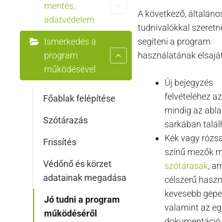
mentés,
A következő, általáno
adatvédelem
tudnivalókkal szeret
Ismerkedés a
segíteni a program
program
használatának elsaját
működésével
Új bejegyzés
felvételéhez a
Főablak felépítése
mindig az abla
Szótárazás
sarkában talál
Kék vagy rózs
Frissítés
színű mezők m
Védőnő és körzet
szótárasak
, a
adatainak megadása
célszerű haszn
kevesebb gépe
Jó tudni a program
valamint az e
működéséről
dokumentáció