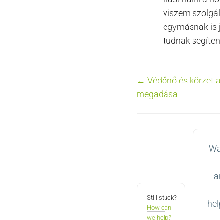
viszem szolgál
egymásnak is 
tudnak segíten
Doc
← Védőnő és körzet 
megadása
navigation
Wa
a
Still stuck?
hel
How can
we help?