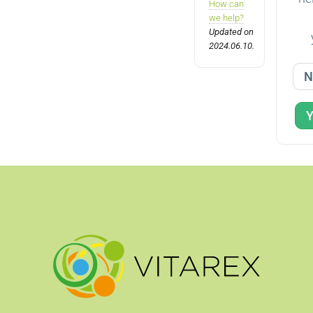
How can
we help?
Updated on
2024.06.10.
N
Y