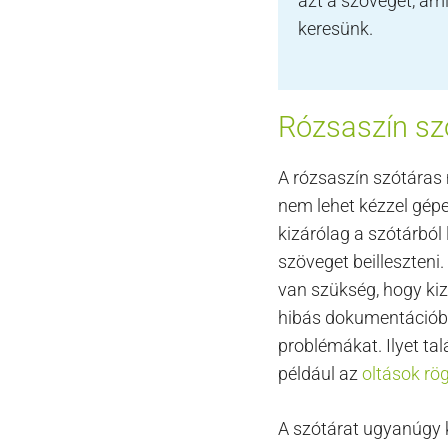
azt a szöveget, ami
keresünk.
Rózsaszín sz
A rózsaszín szótára
nem lehet kézzel gép
kizárólag a szótárból 
szöveget beilleszteni.
van szükség, hogy kiz
hibás dokumentációb
problémákat. Ilyet ta
például az
oltások rö
A szótárat ugyanúgy k