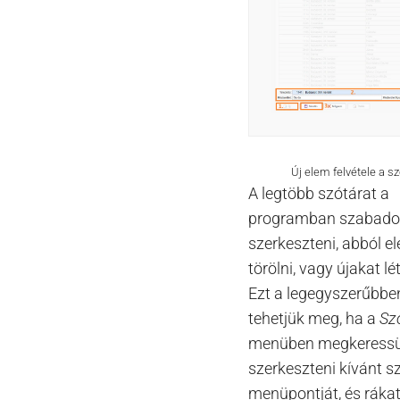
Új elem felvétele a s
A legtöbb szótárat a
programban szabadon
szerkeszteni, abból e
törölni, vagy újakat lé
Ezt a legegyszerűbbe
tehetjük meg, ha a
Sz
menüben megkeressü
szerkeszteni kívánt s
menüpontját, és rákat