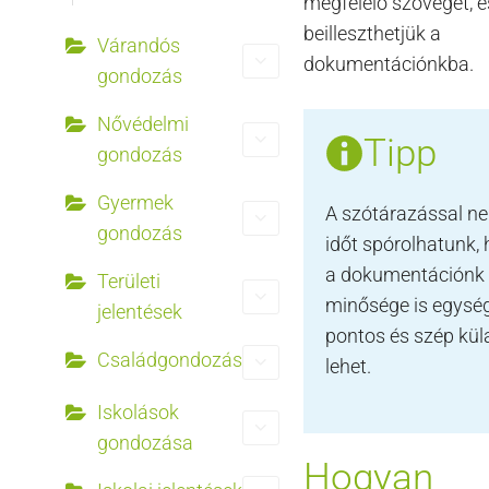
megfelelő szöveget, é
beilleszthetjük a
Várandós
dokumentációnkba.
gondozás
Nővédelmi
Tipp
gondozás
Gyermek
A szótárazással n
gondozás
időt spórolhatunk,
a dokumentációnk
Területi
minősége is egység
jelentések
pontos és szép kül
Családgondozás
lehet.
Iskolások
gondozása
Hogyan