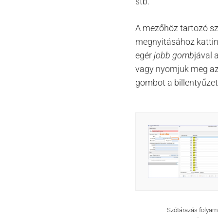
stb.
A mezőhöz tartozó sz
megnyitásához kattin
egér
jobb gomb
jával 
vagy nyomjuk meg a
gombot a billentyűzete
Szótárazás folyam