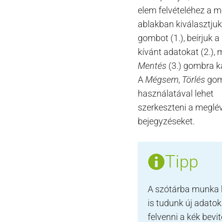
elem felvételéhez a m
ablakban kiválasztju
gombot (1.), beírjuk a
kívánt adatokat (2.), 
Mentés
(3.) gombra ka
A
Mégsem
,
Törlés
go
használatával lehet
szerkeszteni a meglé
bejegyzéseket.
Tipp
A szótárba munka
is tudunk új adatok
felvenni a kék bevit