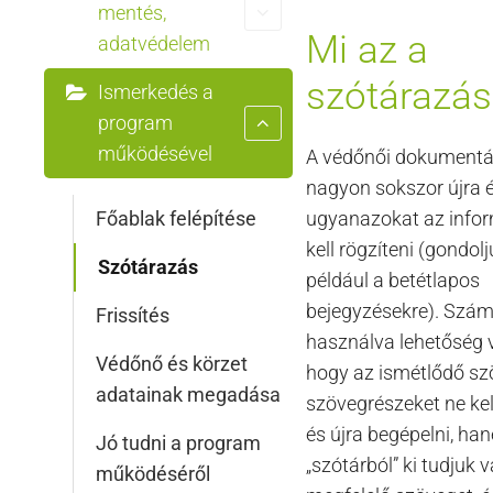
mentés,
Mi az a
adatvédelem
szótárazás
Ismerkedés a
program
működésével
A védőnői dokument
nagyon sokszor újra é
Főablak felépítése
ugyanazokat az info
kell rögzíteni (gondol
Szótárazás
például a betétlapos
bejegyzésekre). Szám
Frissítés
használva lehetőség v
Védőnő és körzet
hogy az ismétlődő sz
adatainak megadása
szövegrészeket ne kel
és újra begépelni, ha
Jó tudni a program
„szótárból” ki tudjuk 
működéséről