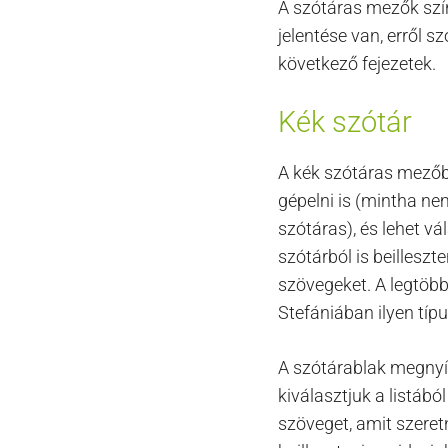
A szótáras mezők sz
jelentése van, erről s
következő fejezetek.
Kék szótár
A kék szótáras mezőb
gépelni is (mintha ne
szótáras), és lehet vá
szótárból is beilleszt
szövegeket. A legtöbb
Stefániában ilyen típu
A szótárablak megnyí
kiválasztjuk a listából
szöveget, amit szere