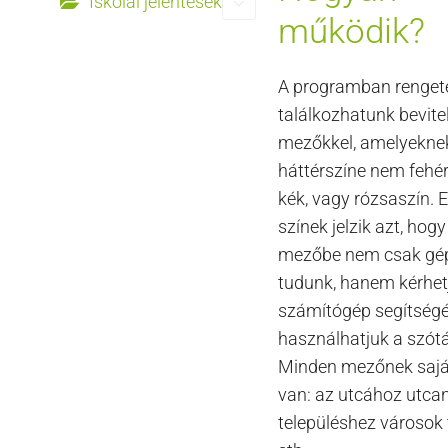
Iskolai jelentések
működik?
A programban renget
találkozhatunk bevitel
mezőkkel, amelyekne
háttérszíne nem fehé
kék, vagy rózsaszín. 
színek jelzik azt, hog
mezőbe nem csak gép
tudunk, hanem kérhet
számítógép segítségét
használhatjuk a szótá
Minden mezőnek sajá
van: az utcához utcan
településhez városok 