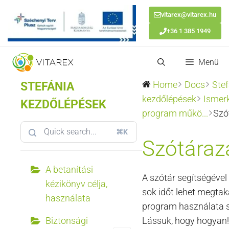
vitarex@vitarex.hu
+36 1 385 1949
Kilépés
Menü
a
tartalomba
STEFÁNIA
Home
Docs
Stef
kezdőlépések
Ismer
KEZDŐLÉPÉSEK
program műkö...
Szó
⌘K
Szótáraz
A betanítási
A szótár segítségéve
kézikönyv célja,
sok időt lehet megtak
használata
program használata 
Biztonsági
Lássuk, hogy hogyan!