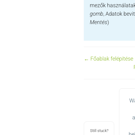
mezők használatako
gomb
, Adatok bevit
Mentés
)
Doc
← Főablak felépítése
navigation
Wa
a
Still stuck?
he