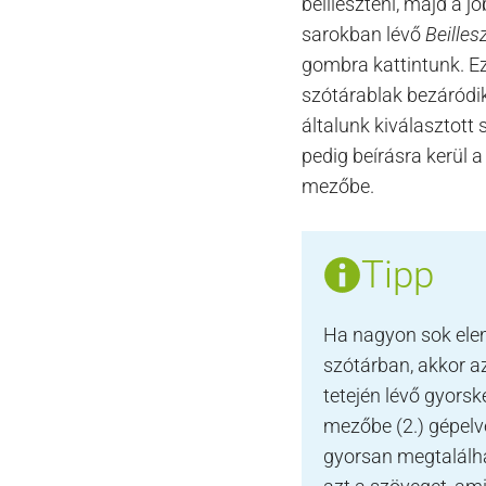
beilleszteni, majd a jo
sarokban lévő
Beilles
gombra kattintunk. Ez
szótárablak bezáródik
általunk kiválasztott
pedig beírásra kerül a 
mezőbe.
Tipp
Ha nagyon sok ele
szótárban, akkor a
tetején lévő gyorsk
mezőbe (2.) gépelv
gyorsan megtalálh