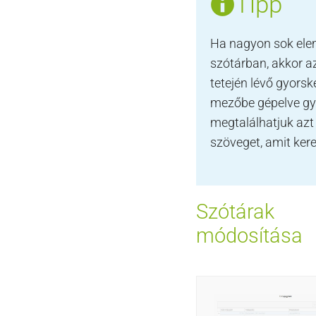
Tipp
Ha nagyon sok ele
szótárban, akkor a
tetején lévő gyorsk
mezőbe gépelve g
megtalálhatjuk azt
szöveget, amit ker
Szótárak
módosítása