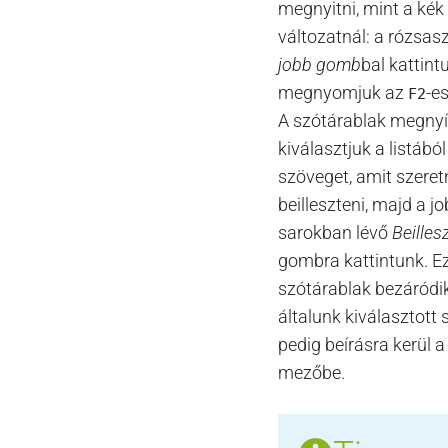
megnyitni, mint a kék
változatnál: a rózsa
jobb gomb
bal kattint
megnyomjuk az
-es
F2
A szótárablak megnyí
kiválasztjuk a listából
szöveget, amit szere
beilleszteni, majd a jo
sarokban lévő
Beilles
gombra kattintunk. Ez
szótárablak bezáródik
általunk kiválasztott
pedig beírásra kerül a 
mezőbe.